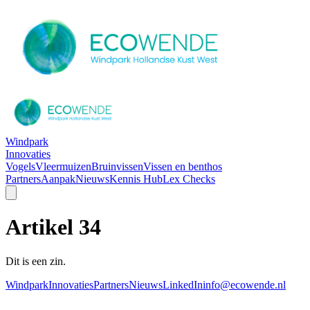
Windpark
Innovaties
Vogels
Vleermuizen
Bruinvissen
Vissen en benthos
Partners
Aanpak
Nieuws
Kennis Hub
Lex Checks
Artikel 34
Dit is een zin.
Windpark
Innovaties
Partners
Nieuws
LinkedIn
info@ecowende.nl