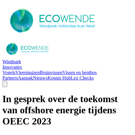
Windpark
Innovaties
Vogels
Vleermuizen
Bruinvissen
Vissen en benthos
Partners
Aanpak
Nieuws
Kennis Hub
Lex Checks
In gesprek over de toekomst
van offshore energie tijdens
OEEC 2023