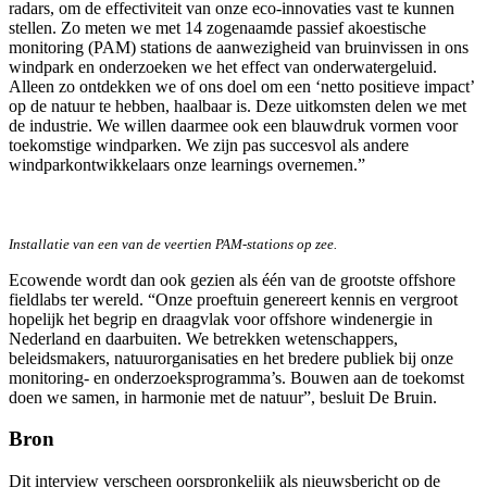
radars, om de effectiviteit van onze eco-innovaties vast te kunnen
stellen. Zo meten we met 14 zogenaamde passief akoestische
monitoring (PAM) stations de aanwezigheid van bruinvissen in ons
windpark en onderzoeken we het effect van onderwatergeluid.
Alleen zo ontdekken we of ons doel om een ‘netto positieve impact’
op de natuur te hebben, haalbaar is. Deze uitkomsten delen we met
de industrie. We willen daarmee ook een blauwdruk vormen voor
toekomstige windparken. We zijn pas succesvol als andere
windparkontwikkelaars onze learnings overnemen.”
Installatie van een van de veertien PAM-stations op zee.
Ecowende wordt dan ook gezien als één van de grootste offshore
fieldlabs ter wereld. “Onze proeftuin genereert kennis en vergroot
hopelijk het begrip en draagvlak voor offshore windenergie in
Nederland en daarbuiten. We betrekken wetenschappers,
beleidsmakers, natuurorganisaties en het bredere publiek bij onze
monitoring- en onderzoeksprogramma’s. Bouwen aan de toekomst
doen we samen, in harmonie met de natuur”, besluit De Bruin.
Bron
Dit interview verscheen oorspronkelijk als nieuwsbericht op de