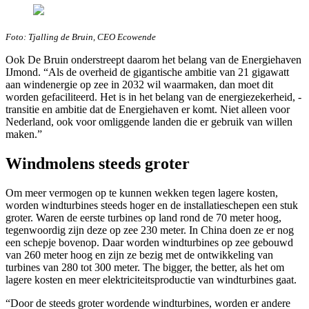
Foto: Tjalling de Bruin, CEO Ecowende
Ook De Bruin onderstreept daarom het belang van de Energiehaven
IJmond. “Als de overheid de gigantische ambitie van 21 gigawatt
aan windenergie op zee in 2032 wil waarmaken, dan moet dit
worden gefaciliteerd. Het is in het belang van de energiezekerheid, -
transitie en ambitie dat de Energiehaven er komt. Niet alleen voor
Nederland, ook voor omliggende landen die er gebruik van willen
maken.”
Windmolens steeds groter
Om meer vermogen op te kunnen wekken tegen lagere kosten,
worden windturbines steeds hoger en de installatieschepen een stuk
groter. Waren de eerste turbines op land rond de 70 meter hoog,
tegenwoordig zijn deze op zee 230 meter. In China doen ze er nog
een schepje bovenop. Daar worden windturbines op zee gebouwd
van 260 meter hoog en zijn ze bezig met de ontwikkeling van
turbines van 280 tot 300 meter. The bigger, the better, als het om
lagere kosten en meer elektriciteitsproductie van windturbines gaat.
“Door de steeds groter wordende windturbines, worden er andere