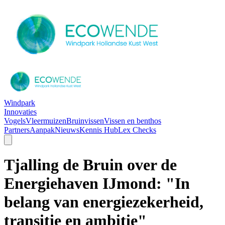
Windpark
Innovaties
Vogels
Vleermuizen
Bruinvissen
Vissen en benthos
Partners
Aanpak
Nieuws
Kennis Hub
Lex Checks
Tjalling de Bruin over de
Energiehaven IJmond: "In
belang van energiezekerheid,
transitie en ambitie"