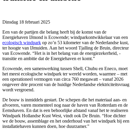
Dinsdag 18 februari 2025
Een van de partijen die belang heeft bij de komst van de
Energiehaven IJmond is Ecowende; windparkontwikkelaar van een
ecologisch windpark
op zo’n 53 kilometer van de Nederlandse kust,
ter hoogte van IJmuiden. Aan het woord Tjalling de Bruin, directeur
van Ecowende. “Het is in het belang van de energiezekerheid, -
transitie en ambitie dat de Energiehaven er komt.”
Ecowende, een samenwerking tussen Shell, Chubu en Eneco, moet
het meest ecologische windpark ter wereld worden, waarmee – met
een operationeel vermogen van circa 760 megawatt – vanaf 2026
ongeveer drie procent van de huidige Nederlandse elektriciteitsvraag
wordt vergroend.
De bouw is inmiddels gestart. De schepen die het materiaal aan- en
afvoeren, varen momenteel nog naar de haven van Rotterdam en de
Eemshaven. En dat is een behoorlijke afstand vanaf het te realiseren
Windpark Hollandse Kust West, vindt ook De Bruin. “Hoe dichter
we de bouw, assemblage en het onderhoud van het windpark bij een
installatiehaven kunnen doen, hoe duurzamer.”