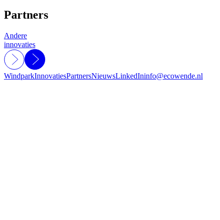
Partners
Andere
innovaties
Windpark
Innovaties
Partners
Nieuws
LinkedIn
info@ecowende.nl