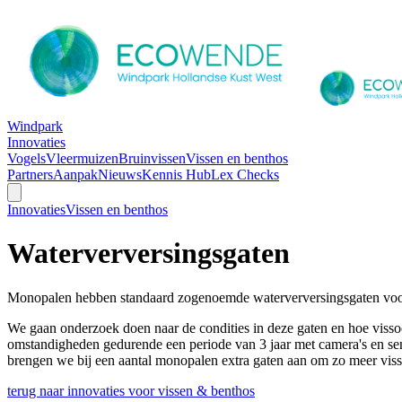
Windpark
Innovaties
Vogels
Vleermuizen
Bruinvissen
Vissen en benthos
Partners
Aanpak
Nieuws
Kennis Hub
Lex Checks
Innovaties
Vissen en benthos
Waterverversingsgaten
Monopalen hebben standaard zogenoemde waterverversingsgaten voor 
We gaan onderzoek doen naar de condities in deze gaten en hoe visso
omstandigheden gedurende een periode van 3 jaar met camera's en se
brengen we bij een aantal monopalen extra gaten aan om zo meer visse
terug naar innovaties voor vissen & benthos