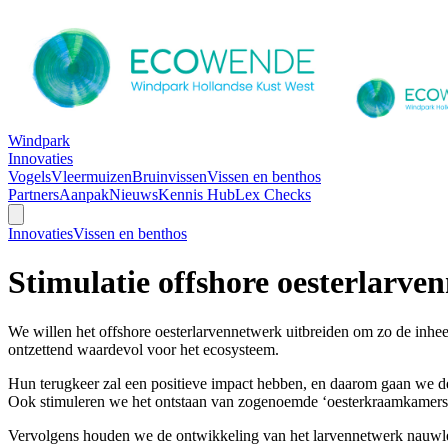
Windpark
Innovaties
Vogels
Vleermuizen
Bruinvissen
Vissen en benthos
Partners
Aanpak
Nieuws
Kennis Hub
Lex Checks
Innovaties
Vissen en benthos
Stimulatie offshore oesterlarve
We willen het offshore oesterlarvennetwerk uitbreiden om zo de inheem
ontzettend waardevol voor het ecosysteem.
Hun terugkeer zal een positieve impact hebben, en daarom gaan we de 
Ook stimuleren we het ontstaan van zogenoemde ‘oesterkraamkamers’ 
Vervolgens houden we de ontwikkeling van het larvennetwerk nauwlet