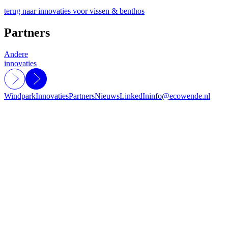
terug naar innovaties voor vissen & benthos
Partners
Andere
innovaties
Windpark
Innovaties
Partners
Nieuws
LinkedIn
info@ecowende.nl