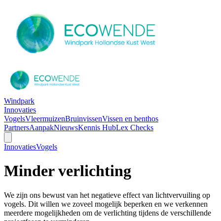
Windpark
Innovaties
Vogels
Vleermuizen
Bruinvissen
Vissen en benthos
Partners
Aanpak
Nieuws
Kennis Hub
Lex Checks
Innovaties
Vogels
Minder verlichting
We zijn ons bewust van het negatieve effect van lichtvervuiling op
vogels. Dit willen we zoveel mogelijk beperken en we verkennen
meerdere mogelijkheden om de verlichting tijdens de verschillende