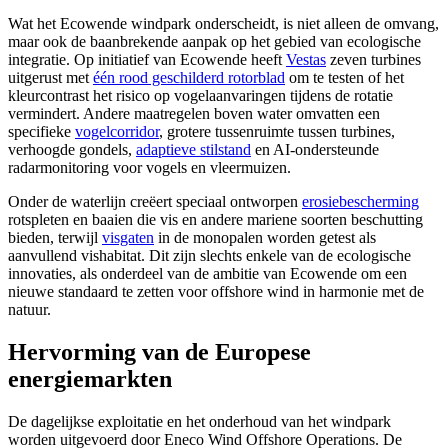
Wat het Ecowende windpark onderscheidt, is niet alleen de omvang,
maar ook de baanbrekende aanpak op het gebied van ecologische
integratie. Op initiatief van Ecowende heeft
Vestas
zeven turbines
uitgerust met
één rood geschilderd rotorblad
om te testen of het
kleurcontrast het risico op vogelaanvaringen tijdens de rotatie
vermindert. Andere maatregelen boven water omvatten een
specifieke
vogelcorridor
, grotere tussenruimte tussen turbines,
verhoogde gondels,
adaptieve stilstand
en AI-ondersteunde
radarmonitoring voor vogels en vleermuizen.
Onder de waterlijn creëert speciaal ontworpen
erosiebescherming
rotspleten en baaien die vis en andere mariene soorten beschutting
bieden, terwijl
visgaten
in de monopalen worden getest als
aanvullend vishabitat. Dit zijn slechts enkele van de ecologische
innovaties, als onderdeel van de ambitie van Ecowende om een
nieuwe standaard te zetten voor offshore wind in harmonie met de
natuur.
Hervorming van de Europese
energiemarkten
De dagelijkse exploitatie en het onderhoud van het windpark
worden uitgevoerd door Eneco Wind Offshore Operations. De