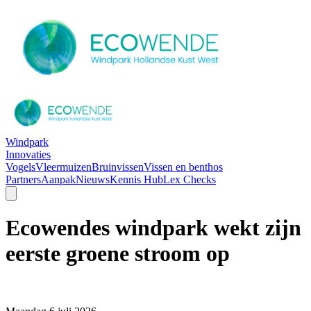
Windpark
Innovaties
Vogels
Vleermuizen
Bruinvissen
Vissen en benthos
Partners
Aanpak
Nieuws
Kennis Hub
Lex Checks
Ecowendes windpark wekt zijn
eerste groene stroom op