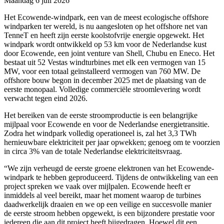
Maandag 6 juli 2026
Het Ecowende-windpark, een van de meest ecologische offshore
windparken ter wereld, is nu aangesloten op het offshore net van
TenneT en heeft zijn eerste koolstofvrije energie opgewekt. Het
windpark wordt ontwikkeld op 53 km voor de Nederlandse kust
door Ecowende, een joint venture van Shell, Chubu en Eneco. Het
bestaat uit 52 Vestas windturbines met elk een vermogen van 15
MW, voor een totaal geïnstalleerd vermogen van 760 MW. De
offshore bouw begon in december 2025 met de plaatsing van de
eerste monopaal. Volledige commerciële stroomlevering wordt
verwacht tegen eind 2026.
Het bereiken van de eerste stroomproductie is een belangrijke
mijlpaal voor Ecowende en voor de Nederlandse energietransitie.
Zodra het windpark volledig operationeel is, zal het 3,3 TWh
hernieuwbare elektriciteit per jaar opwekken; genoeg om te voorzien
in circa 3% van de totale Nederlandse elektriciteitsvraag.
“We zijn verheugd de eerste groene elektronen van het Ecowende-
windpark te hebben geproduceerd. Tijdens de ontwikkeling van een
project spreken we vaak over mijlpalen. Ecowende heeft er
inmiddels al veel bereikt, maar het moment waarop de turbines
daadwerkelijk draaien en we op een veilige en succesvolle manier
de eerste stroom hebben opgewekt, is een bijzondere prestatie voor
iedereen die aan dit project heeft bijgedragen. Hoewel dit een