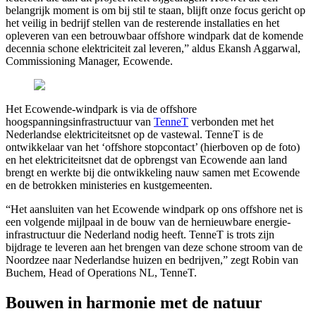
belangrijk moment is om bij stil te staan, blijft onze focus gericht op
het veilig in bedrijf stellen van de resterende installaties en het
opleveren van een betrouwbaar offshore windpark dat de komende
decennia schone elektriciteit zal leveren,” aldus Ekansh Aggarwal,
Commissioning Manager, Ecowende.
Het Ecowende-windpark is via de offshore
hoogspanningsinfrastructuur van
TenneT
verbonden met het
Nederlandse elektriciteitsnet op de vastewal. TenneT is de
ontwikkelaar van het ‘offshore stopcontact’ (hierboven op de foto)
en het elektriciteitsnet dat de opbrengst van Ecowende aan land
brengt en werkte bij die ontwikkeling nauw samen met Ecowende
en de betrokken ministeries en kustgemeenten.
“Het aansluiten van het Ecowende windpark op ons offshore net is
een volgende mijlpaal in de bouw van de hernieuwbare energie-
infrastructuur die Nederland nodig heeft. TenneT is trots zijn
bijdrage te leveren aan het brengen van deze schone stroom van de
Noordzee naar Nederlandse huizen en bedrijven,” zegt Robin van
Buchem, Head of Operations NL, TenneT.
Bouwen in harmonie met de natuur