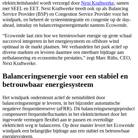
elektriciteitshandel wordt verzorgd door
Next Kraftwerke
, samen
met SEEL en EET. Next Kraftwerke treedt ook op als Balancing
Service Provider (BSP) en Congestion Service Provider voor het
windpark, en beheert de systeemintegratie en congestie op de day-
ahead, intraday en balanceringsenergiemarkt namens Ecowende.
“Ecowende laat zien hoe we hernieuwbare energie op grote schaal
succesvol integreren in het energiesysteem en offshore wind
optimaal in de markt plaatsen. We verhandelen het park actief op
diverse markten en leveren daarmee een meetbare bijdrage aan
netbalansering en economische prestaties,” zegt Marc Rühs, CEO,
Next Kraftwerke.
Balanceringsenergie voor een stabiel en
betrouwbaar energiesysteem
Het windpark ondersteunt actief de netstabiliteit door
balanceringsenergie te leveren, in het bijzonder automatische
negatieve frequentiereserve (aFRR). Dit balanceringsenergieproduct
compenseert frequentiefluctuaties in het elektriciteitsnet door het
ingevoede vermogen flexibel aan te passen en overtollige
elektriciteit weg te balanceren. Op deze manier levert het Ecowende
windpark een belangrijke bijdrage aan een stabiel en betrouwbaar
energiesysteem.